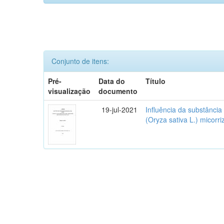
Conjunto de itens:
Pré-
Data do
Título
visualização
documento
19-jul-2021
Influência da substânci
(Oryza sativa L.) micorr