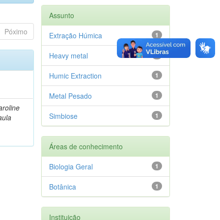
Assunto
Póximo
Extração Húmica
1
Heavy metal
1
Humic Extraction
1
Metal Pesado
1
roline
Simbiose
1
aula
Áreas de conhecimento
Biologia Geral
1
Botânica
1
Instituição