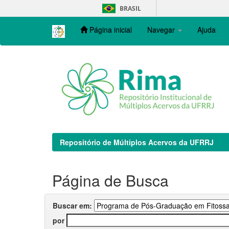
Skip
BRASIL
navigation
Página inicial
Navegar
Ajuda
Repositório de Múltiplos Acervos da UFRRJ
Página de Busca
Buscar em:
por