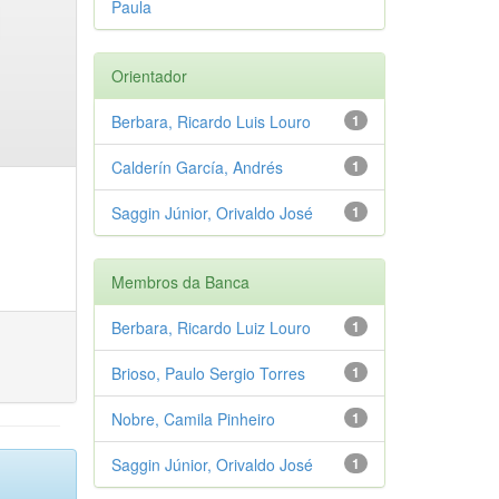
Paula
Orientador
Berbara, Ricardo Luis Louro
1
Calderín García, Andrés
1
Saggin Júnior, Orivaldo José
1
Membros da Banca
Berbara, Ricardo Luiz Louro
1
Brioso, Paulo Sergio Torres
1
Nobre, Camila Pinheiro
1
Saggin Júnior, Orivaldo José
1