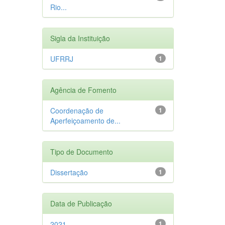
Rio...
Sigla da Instituição
UFRRJ
1
Agência de Fomento
Coordenação de
1
Aperfeiçoamento de...
Tipo de Documento
Dissertação
1
Data de Publicação
2021
1