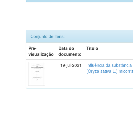
Conjunto de itens:
Pré-
Data do
Título
visualização
documento
19-jul-2021
Influência da substânci
(Oryza sativa L.) micorr