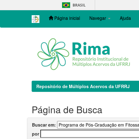
Skip
BRASIL
navigation
Página inicial
Navegar
Ajuda
Repositório de Múltiplos Acervos da UFRRJ
Página de Busca
Buscar em:
por