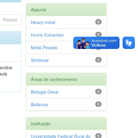
Assunto
Póximo
Heavy metal
1
Humic Extraction
1
Metal Pesado
1
Simbiose
1
roline
aula
Áreas de conhecimento
Biologia Geral
1
Botânica
1
Instituição
Universidade Federal Rural do
1