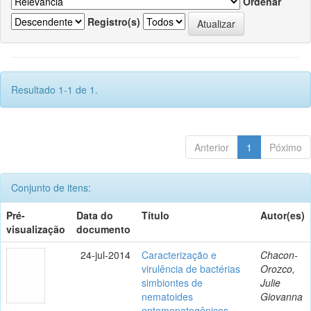
Ordenar
Registro(s)
Resultado 1-1 de 1.
Anterior
1
Póximo
Conjunto de itens:
Pré-
Data do
Título
Autor(es)
visualização
documento
24-jul-2014
Caracterização e
Chacon-
virulência de bactérias
Orozco,
simbiontes de
Julie
nematoides
Giovanna
entomopatogênicos