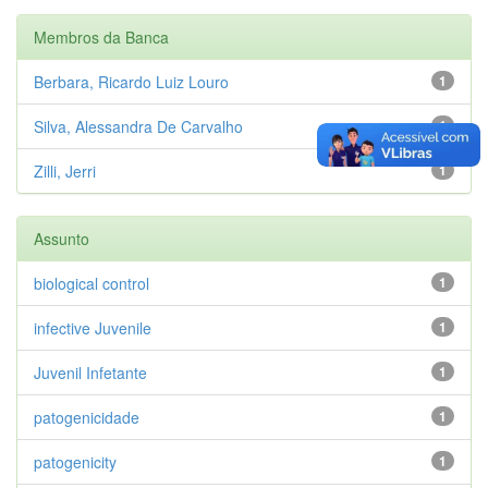
Membros da Banca
Berbara, Ricardo Luiz Louro
1
Silva, Alessandra De Carvalho
1
Zilli, Jerri
1
Assunto
biological control
1
infective Juvenile
1
Juvenil Infetante
1
patogenicidade
1
patogenicity
1