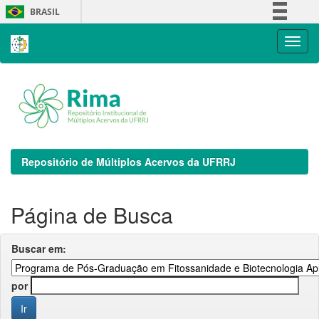
Skip
BRASIL
navigation
Simplifique!
Comunica BR
Participe
Acesso à informação
Legislação
Canais
Repositório de Múltiplos Acervos da UFRRJ
Página de Busca
Buscar em:
por