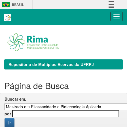
Skip
BRASIL
navigation
Simplifique!
Comunica BR
Participe
Acesso à informação
Legislação
Canais
Repositório de Múltiplos Acervos da UFRRJ
Página de Busca
Buscar em:
por