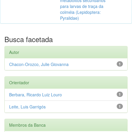
metabolitos secundários
para larvas de traça da
colméia (Lepidoptera:
Pyralidae)
Busca facetada
Autor
Chacon-Orozco, Julie Giovanna
1
Orientador
Berbara, Ricardo Luiz Louro
1
Leite, Luis Garrigós
1
Membros da Banca