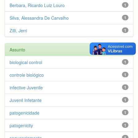
Berbara, Ricardo Luiz Louro
1
Silva, Alessandra De Carvalho
1
Zilli, Jerri
1
Assunto
biological control
1
controle biológico
1
infective Juvenile
1
Juvenil Infetante
1
patogenicidade
1
patogenicity
1
sequenciamento
1