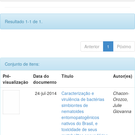
Resultado 1-1 de 1.
Anterior
1
Póximo
Conjunto de itens:
Pré-
Data do
Título
Autor(es)
visualização
documento
24-jul-2014
Caracterização e
Chacon-
virulência de bactérias
Orozco,
simbiontes de
Julie
nematoides
Giovanna
entomopatogênicos
nativos do Brasil, e
toxicidade de seus