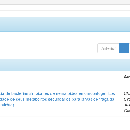
Anterior
1
Au
ncia de bactérias simbiontes de nematoides entomopatogênicos
Ch
icidade de seus metabolitos secundários para larvas de traça da
Or
ralidae)
Jul
Gi