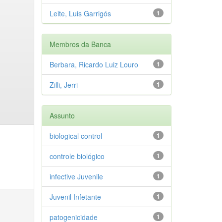
Leite, Luis Garrigós
1
Membros da Banca
Berbara, Ricardo Luiz Louro
1
Zilli, Jerri
1
Assunto
biological control
1
controle biológico
1
infective Juvenile
1
Juvenil Infetante
1
patogenicidade
1