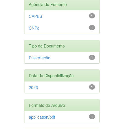
Agência de Fomento
CAPES
1
CNPq
1
Tipo de Documento
Dissertação
1
Data de Disponibilização
2023
1
Formato do Arquivo
application/pdf
1