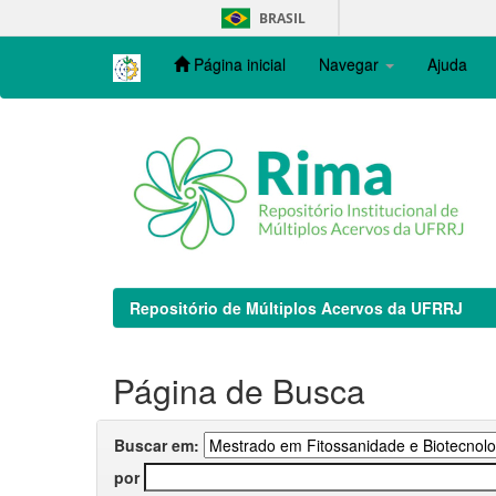
Skip
BRASIL
navigation
Página inicial
Navegar
Ajuda
Repositório de Múltiplos Acervos da UFRRJ
Página de Busca
Buscar em:
por