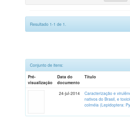
Resultado 1-1 de 1.
Conjunto de itens:
Pré-
Data do
Título
visualização
documento
24-jul-2014
Caracterização e virulê
nativos do Brasil, e tox
colméia (Lepidoptera: Py