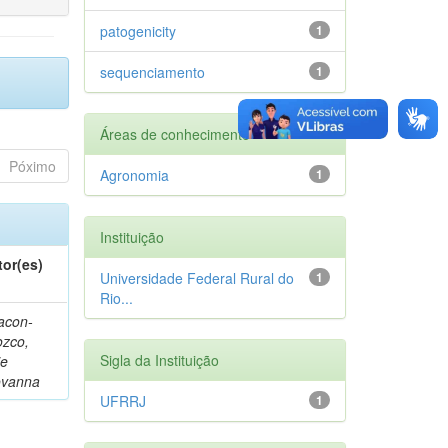
patogenicity
1
sequenciamento
1
Áreas de conhecimento
Póximo
Agronomia
1
Instituição
tor(es)
Universidade Federal Rural do
1
Rio...
acon-
ozco,
Sigla da Instituição
ie
ovanna
UFRRJ
1