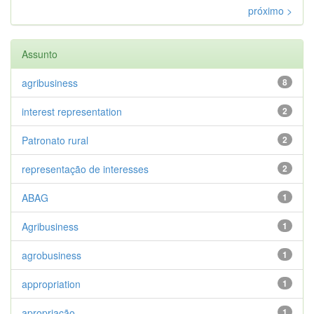
próximo >
Assunto
agribusiness
8
interest representation
2
Patronato rural
2
representação de interesses
2
ABAG
1
Agribusiness
1
agrobusiness
1
appropriation
1
apropriação
1