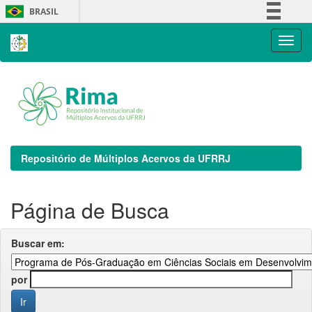
Skip
BRASIL
navigation
Simplifique!
Comunica BR
Participe
Acesso à informação
Legislação
Canais
Repositório de Múltiplos Acervos da UFRRJ
Página de Busca
Buscar em:
por