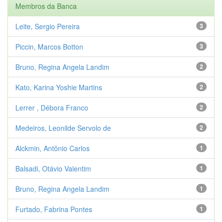
Membros da Banca
Leite, Sergio Pereira
3
Piccin, Marcos Botton
3
Bruno, Regina Angela Landim
2
Kato, Karina Yoshie Martins
2
Lerrer , Débora Franco
2
Medeiros, Leonilde Servolo de
2
Alckmin, Antônio Carlos
1
Balsadi, Otávio Valentim
1
Bruno, Regina Angela Landim
1
Furtado, Fabrina Pontes
1