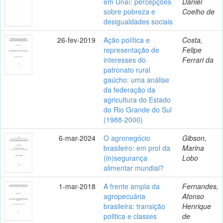
em Unaí: percepções
Daniel
sobre pobreza e
Coelho de
desigualdades sociais
26-fev-2019
Ação política e
Costa,
representação de
Felipe
interesses do
Ferrari da
patronato rural
gaúcho: uma análise
da federação da
agricultura do Estado
do Rio Grande do Sul
(1988-2000)
6-mar-2024
O agronegócio
Gibson,
brasileiro: em prol da
Marina
(in)segurança
Lobo
alimentar mundial?
1-mar-2018
A frente ampla da
Fernandes,
agropecuária
Afonso
brasileira: transição
Henrique
politica e classes
de