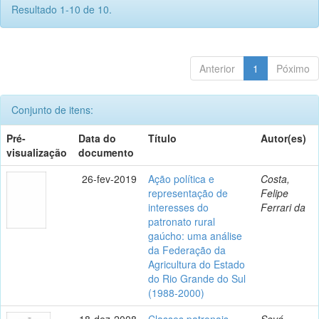
Resultado 1-10 de 10.
Anterior
1
Póximo
Conjunto de itens:
Pré-
Data do
Título
Autor(es)
visualização
documento
26-fev-2019
Ação política e
Costa,
representação de
Felipe
interesses do
Ferrari da
patronato rural
gaúcho: uma análise
da Federação da
Agricultura do Estado
do Rio Grande do Sul
(1988-2000)
18-dez-2008
Classes patronais
Sevá,