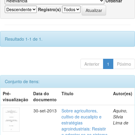
Ordenar
Registro(s)
Resultado 1-1 de 1.
Anterior
1
Póximo
Conjunto de itens:
Pré-
Data do
Título
Autor(es)
visualização
documento
30-set-2013
Sobre agricultores,
Aquino,
cultivo de eucalipto e
Silvia
estratégias
Lima de
agroindustriais: Resistir
e adaptar-se ao sistema