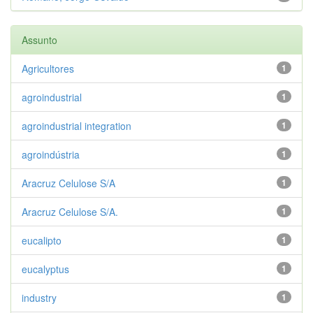
Assunto
Agricultores
1
agroindustrial
1
agroindustrial integration
1
agroindústria
1
Aracruz Celulose S/A
1
Aracruz Celulose S/A.
1
eucalipto
1
eucalyptus
1
industry
1