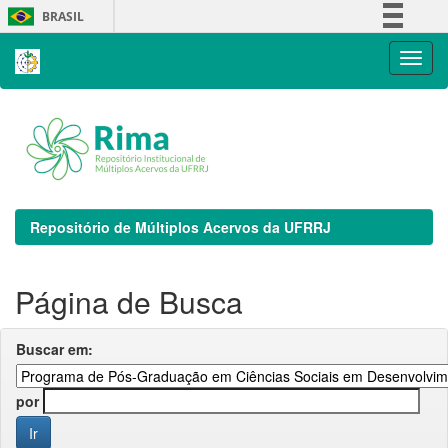
Skip
BRASIL
navigation
Simplifique!
Comunica BR
Participe
Acesso à informação
Legislação
Canais
Repositório de Múltiplos Acervos da UFRRJ
Página de Busca
Buscar em:
por