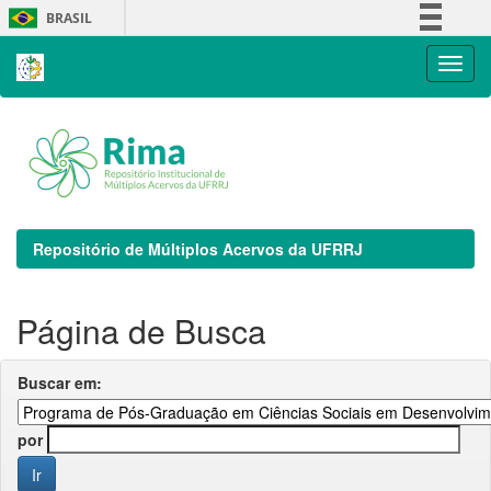
Skip
BRASIL
navigation
Simplifique!
Comunica BR
Participe
Acesso à informação
Legislação
Canais
Repositório de Múltiplos Acervos da UFRRJ
Página de Busca
Buscar em:
por