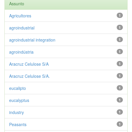
Assunto
Agricultores
1
agroindustrial
1
agroindustrial integration
1
agroindústria
1
Aracruz Celulose S/A
1
Aracruz Celulose S/A.
1
eucalipto
1
eucalyptus
1
industry
1
Peasants
1