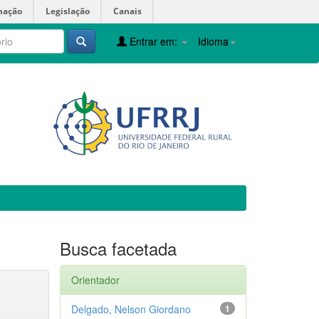
mação
Legislação
Canais
Entrar em:
Idioma
Busca facetada
Orientador
Delgado, Nelson Giordano
1