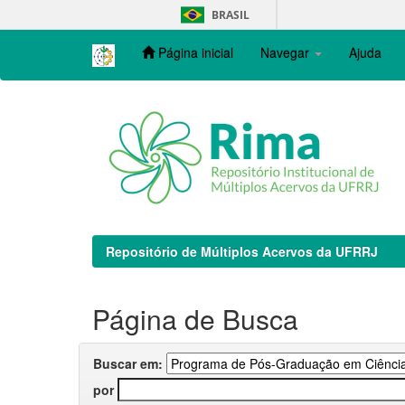
Skip
BRASIL
navigation
Página inicial
Navegar
Ajuda
Repositório de Múltiplos Acervos da UFRRJ
Página de Busca
Buscar em:
por