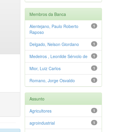
Membros da Banca
Alentejano, Paulo Roberto
1
Raposo
Delgado, Nelson Giordano
1
Medeiros , Leonilde Sérvolo de
1
Mior, Luiz Carlos
1
Romano, Jorge Osvaldo
1
Assunto
Agricultores
1
agroindustrial
1