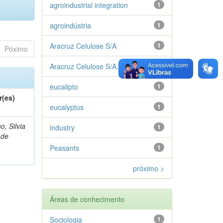
agroindustrial integration
1
agroindústria
1
Aracruz Celulose S/A
1
Póximo
Aracruz Celulose S/A.
1
eucalipto
1
r(es)
eucalyptus
1
o, Silvia
industry
1
 de
Peasants
1
próximo >
Áreas de conhecimento
Sociologia
1