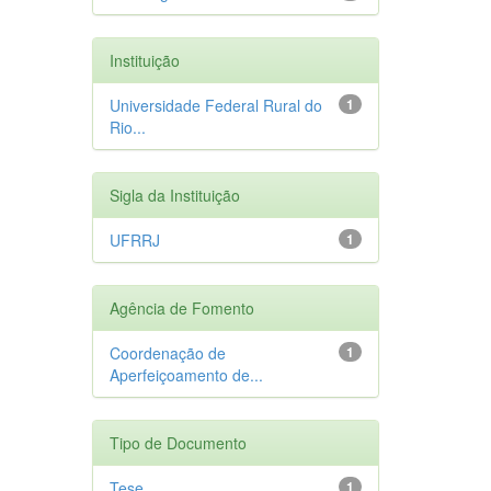
Instituição
Universidade Federal Rural do
1
Rio...
Sigla da Instituição
UFRRJ
1
Agência de Fomento
Coordenação de
1
Aperfeiçoamento de...
Tipo de Documento
Tese
1