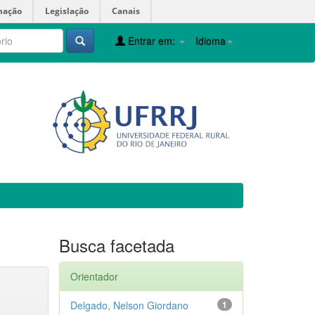
mação
Legislação
Canais
Entrar em:
Idioma
Busca facetada
Orientador
Delgado, Nelson Giordano
1