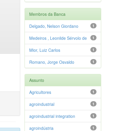
Membros da Banca
Delgado, Nelson Giordano
1
Medeiros , Leonilde Sérvolo de
1
Mior, Luiz Carlos
1
Romano, Jorge Osvaldo
1
Assunto
Agricultores
1
agroindustrial
1
agroindustrial integration
1
agroindústria
1