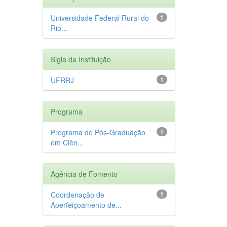
Universidade Federal Rural do
1
Rio...
Sigla da Instituição
UFRRJ
1
Programa
Programa de Pós-Graduação
1
em Ciên...
Agência de Fomento
Coordenação de
1
Aperfeiçoamento de...