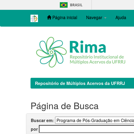
Skip
BRASIL
navigation
Página inicial
Navegar
Ajuda
Repositório de Múltiplos Acervos da UFRRJ
Página de Busca
Buscar em:
por