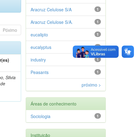
Aracruz Celulose S/A
1
Aracruz Celulose S/A.
1
Póximo
eucalipto
1
eucalyptus
1
industry
1
r(es)
Peasants
1
o, Silvia
 de
próximo >
Áreas de conhecimento
Sociologia
1
Instituição