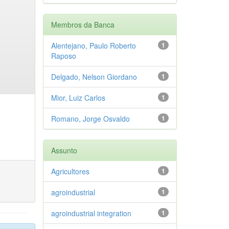
Membros da Banca
Alentejano, Paulo Roberto
1
Raposo
Delgado, Nelson Giordano
1
Mior, Luiz Carlos
1
Romano, Jorge Osvaldo
1
Assunto
Agricultores
1
agroindustrial
1
agroindustrial integration
1