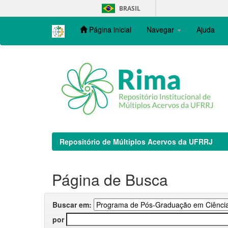
Skip
BRASIL
navigation
Página inicial
Navegar
Ajuda
Repositório de Múltiplos Acervos da UFRRJ
Página de Busca
Buscar em:
por