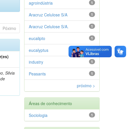
agroindústria
1
Aracruz Celulose S/A
1
Aracruz Celulose S/A.
1
Póximo
eucalipto
1
eucalyptus
1
r(es)
industry
1
o, Silvia
Peasants
1
 de
próximo >
Áreas de conhecimento
Sociologia
1