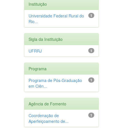
Instituição
Universidade Federal Rural do
1
Rio...
Sigla da Instituição
UFRRJ
1
Programa
Programa de Pós-Graduação
1
em Ciên...
Agência de Fomento
Coordenação de
1
Aperfeiçoamento de...