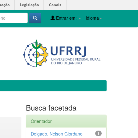
mação
Legislação
Canais
Entrar em:
Idioma
Busca facetada
Orientador
Delgado, Nelson Giordano
1