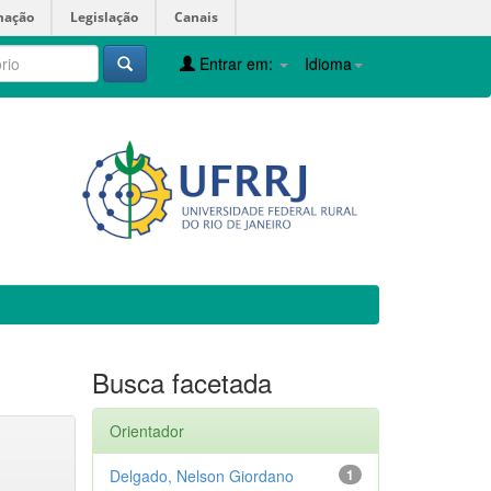
mação
Legislação
Canais
Entrar em:
Idioma
Busca facetada
Orientador
Delgado, Nelson Giordano
1