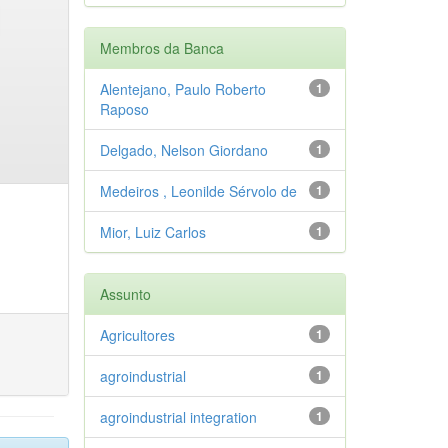
Membros da Banca
Alentejano, Paulo Roberto
1
Raposo
Delgado, Nelson Giordano
1
Medeiros , Leonilde Sérvolo de
1
Mior, Luiz Carlos
1
Assunto
Agricultores
1
agroindustrial
1
agroindustrial integration
1