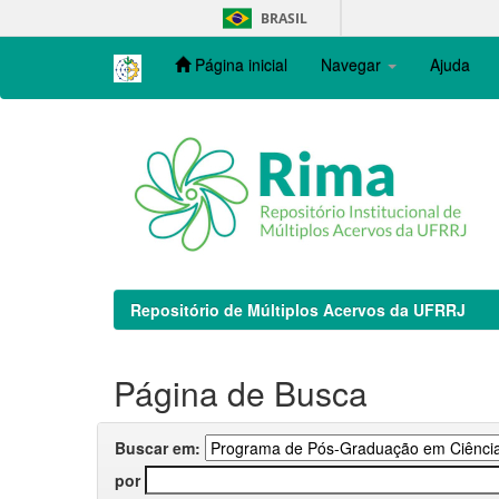
Skip
BRASIL
navigation
Página inicial
Navegar
Ajuda
Repositório de Múltiplos Acervos da UFRRJ
Página de Busca
Buscar em:
por