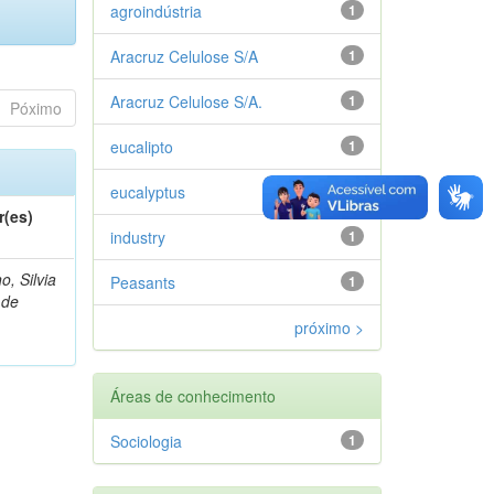
agroindústria
1
Aracruz Celulose S/A
1
Aracruz Celulose S/A.
1
Póximo
eucalipto
1
eucalyptus
1
r(es)
industry
1
o, Silvia
Peasants
1
 de
próximo >
Áreas de conhecimento
Sociologia
1