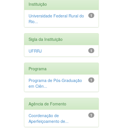
Instituição
Universidade Federal Rural do
1
Rio...
Sigla da Instituição
UFRRJ
1
Programa
Programa de Pós-Graduação
1
em Ciên...
Agência de Fomento
Coordenação de
1
Aperfeiçoamento de...