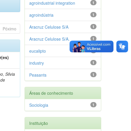
agroindustrial integration
1
agroindústria
1
Aracruz Celulose S/A
1
Póximo
Aracruz Celulose S/A.
1
eucalipto
1
r(es)
industry
1
o, Silvia
Peasants
1
 de
Áreas de conhecimento
Sociologia
1
Instituição