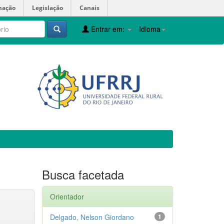
mação
Legislação
Canais
Entrar em:
Idioma
Busca facetada
Orientador
Delgado, Nelson Giordano
1