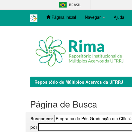
Skip
BRASIL
navigation
Página inicial
Navegar
Ajuda
Repositório de Múltiplos Acervos da UFRRJ
Página de Busca
Buscar em:
por