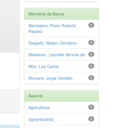
Membros da Banca
Alentejano, Paulo Roberto
1
Raposo
Delgado, Nelson Giordano
1
Medeiros , Leonilde Sérvolo de
1
Mior, Luiz Carlos
1
Romano, Jorge Osvaldo
1
Assunto
Agricultores
1
agroindustrial
1