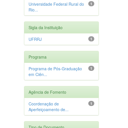
Universidade Federal Rural do
1
Rio...
Sigla da Instituição
UFRRJ
1
Programa
Programa de Pós-Graduação
1
em Ciên...
Agência de Fomento
Coordenação de
1
Aperfeiçoamento de...
Tipo de Documento