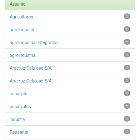
Assunto
Agricultores
1
agroindustrial
1
agroindustrial integration
1
agroindústria
1
Aracruz Celulose S/A
1
Aracruz Celulose S/A.
1
eucalipto
1
eucalyptus
1
industry
1
Peasants
1