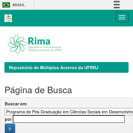
Skip
BRASIL
navigation
Simplifique!
Comunica BR
Participe
Acesso à informação
Legislação
Canais
Repositório de Múltiplos Acervos da UFRRJ
Página de Busca
Buscar em:
por