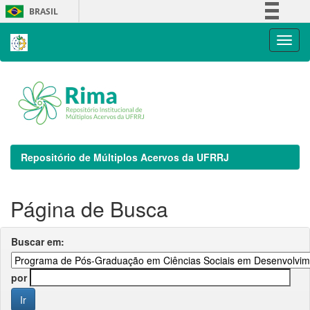
Skip
BRASIL
navigation
Simplifique!
Comunica BR
Participe
Acesso à informação
Legislação
Canais
Repositório de Múltiplos Acervos da UFRRJ
Página de Busca
Buscar em:
por