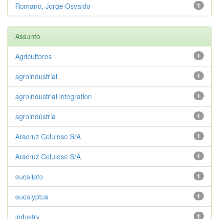
Romano, Jorge Osvaldo
1
Assunto
Agricultores
1
agroindustrial
1
agroindustrial integration
1
agroindústria
1
Aracruz Celulose S/A
1
Aracruz Celulose S/A.
1
eucalipto
1
eucalyptus
1
industry
1