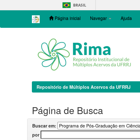
Skip
BRASIL
navigation
Página inicial
Navegar
Ajuda
Repositório de Múltiplos Acervos da UFRRJ
Página de Busca
Buscar em:
por