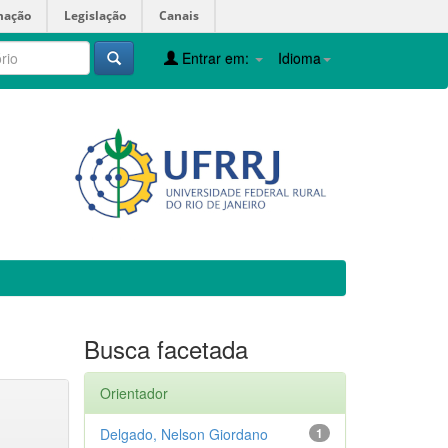
mação
Legislação
Canais
Entrar em:
Idioma
Busca facetada
Orientador
Delgado, Nelson Giordano
1