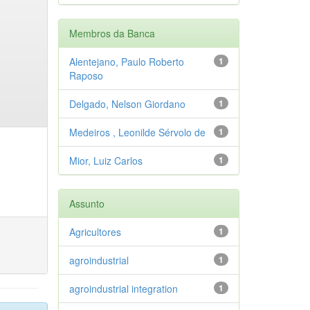
Membros da Banca
Alentejano, Paulo Roberto
1
Raposo
Delgado, Nelson Giordano
1
Medeiros , Leonilde Sérvolo de
1
Mior, Luiz Carlos
1
Assunto
Agricultores
1
agroindustrial
1
agroindustrial integration
1