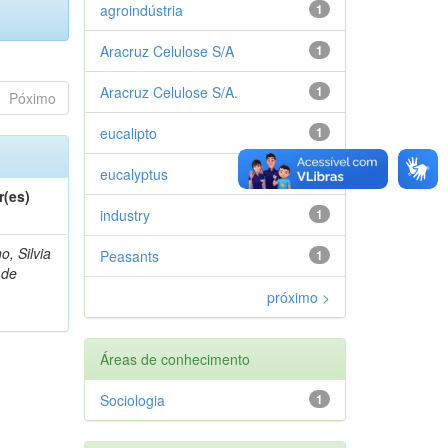
agroindústria
1
Aracruz Celulose S/A
1
Aracruz Celulose S/A.
1
Póximo
eucalipto
1
eucalyptus
1
r(es)
industry
1
o, Silvia
Peasants
1
 de
próximo >
Áreas de conhecimento
Sociologia
1