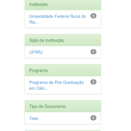
Instituição
Universidade Federal Rural do
1
Rio...
Sigla da Instituição
UFRRJ
1
Programa
Programa de Pós-Graduação
1
em Ciên...
Tipo de Documento
Tese
1