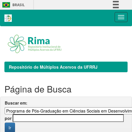
Skip
BRASIL
navigation
Simplifique!
Comunica BR
Participe
Acesso à informação
Legislação
Canais
Repositório de Múltiplos Acervos da UFRRJ
Página de Busca
Buscar em:
por