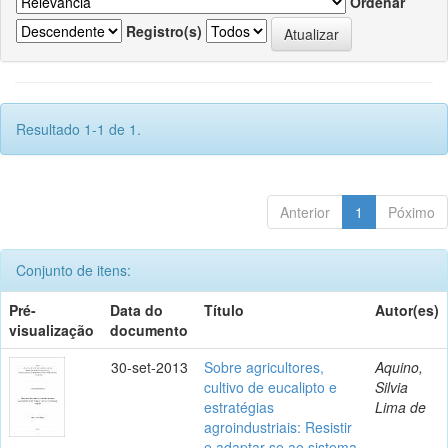
Ordenar
Registro(s)
Resultado 1-1 de 1.
Anterior
1
Póximo
Conjunto de itens:
Pré-
Data do
Título
Autor(es)
visualização
documento
30-set-2013
Sobre agricultores,
Aquino,
cultivo de eucalipto e
Silvia
estratégias
Lima de
agroindustriais: Resistir
e adaptar-se ao sistema