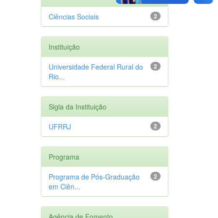
Ciências Sociais
2
Instituição
Universidade Federal Rural do
2
Rio...
Sigla da Instituição
UFRRJ
2
Programa
Programa de Pós-Graduação
2
em Ciên...
Agência de Fomento