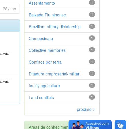
Assentamento
1
Póximo
Baixada Fluminense
1
Brazilian military dictatorship
1
Campesinato
1
Collective memories
1
briel
Conflitos por terra
1
Ditadura empresarial-militar
1
briel
family agriculture
1
Land conflicts
1
próximo >
Áreas de conhecimento