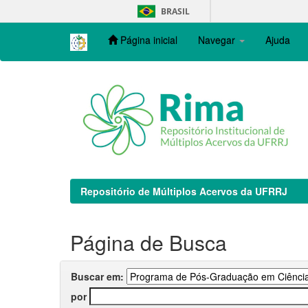
Skip
BRASIL
navigation
Página inicial
Navegar
Ajuda
Repositório de Múltiplos Acervos da UFRRJ
Página de Busca
Buscar em:
por