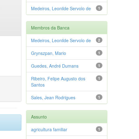
Medeiros, Leonilde Servolo de
1
Membros da Banca
Medeiros, Leonilde Servolo de
2
Grynszpan, Mario
1
Guedes, André Dumans
1
Ribeiro, Felipe Augusto dos
1
Santos
Sales, Jean Rodrigues
1
Assunto
agricultura familiar
1