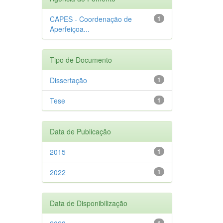
CAPES - Coordenação de
1
Aperfeiçoa...
Tipo de Documento
Dissertação
1
Tese
1
Data de Publicação
2015
1
2022
1
Data de Disponibilização
1