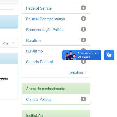
Federal Senate
1
Political Representation
1
Representação Política
1
Ruralism
1
Póximo
Ruralismo
1
Senado Federal
1
próximo >
andão
Áreas de conhecimento
Ciência Política
1
Instituição