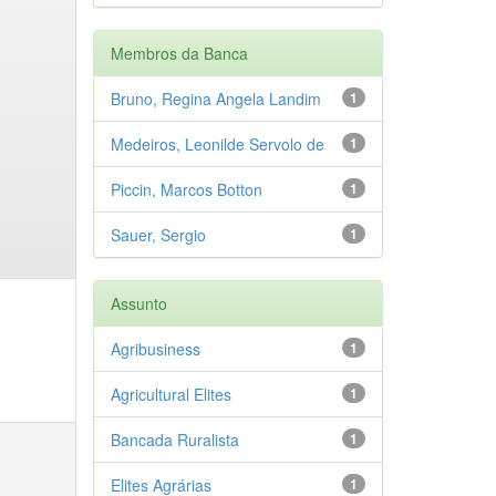
Membros da Banca
Bruno, Regina Angela Landim
1
Medeiros, Leonilde Servolo de
1
Piccin, Marcos Botton
1
Sauer, Sergio
1
Assunto
Agribusiness
1
Agricultural Elites
1
Bancada Ruralista
1
Elites Agrárias
1