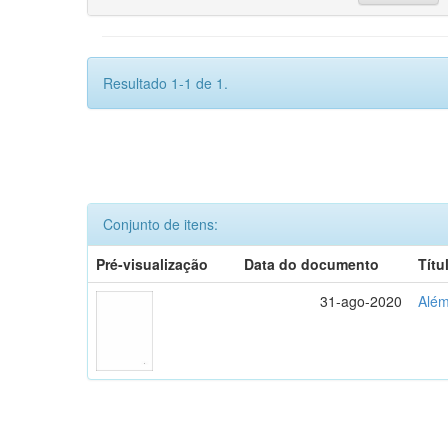
Resultado 1-1 de 1.
Conjunto de itens:
Pré-visualização
Data do documento
Títu
31-ago-2020
Além