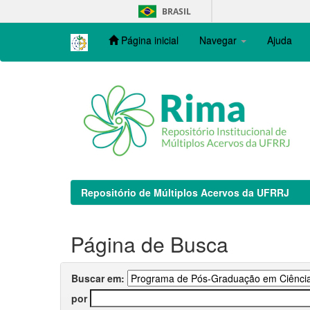
Skip
BRASIL
navigation
Página inicial
Navegar
Ajuda
Repositório de Múltiplos Acervos da UFRRJ
Página de Busca
Buscar em:
por