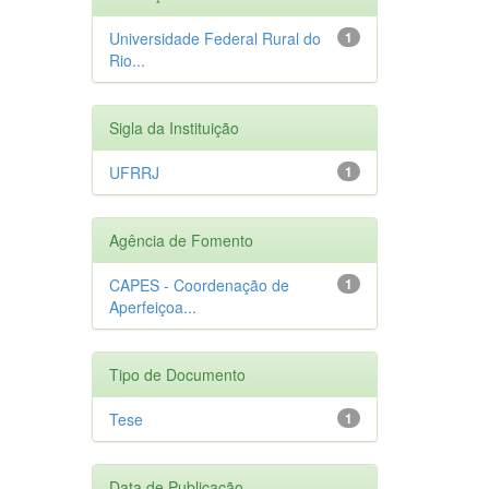
Universidade Federal Rural do
1
Rio...
Sigla da Instituição
UFRRJ
1
Agência de Fomento
CAPES - Coordenação de
1
Aperfeiçoa...
Tipo de Documento
Tese
1
Data de Publicação