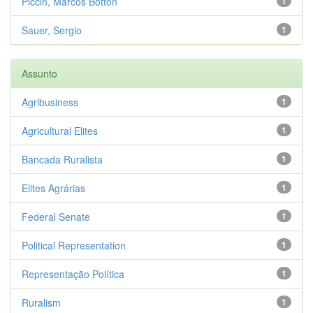
Piccin, Marcos Botton
1
Sauer, Sergio
1
Assunto
Agribusiness
1
Agricultural Elites
1
Bancada Ruralista
1
Elites Agrárias
1
Federal Senate
1
Political Representation
1
Representação Política
1
Ruralism
1