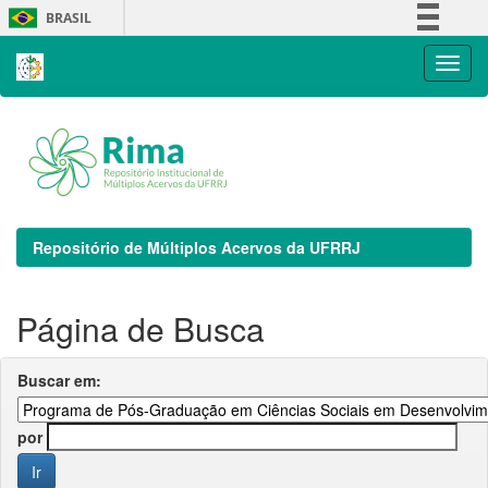
Skip
BRASIL
navigation
Simplifique!
Comunica BR
Participe
Acesso à informação
Legislação
Canais
Repositório de Múltiplos Acervos da UFRRJ
Página de Busca
Buscar em:
por