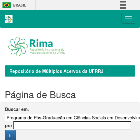
Skip
BRASIL
navigation
Simplifique!
Comunica BR
Participe
Acesso à informação
Legislação
Canais
Repositório de Múltiplos Acervos da UFRRJ
Página de Busca
Buscar em:
por