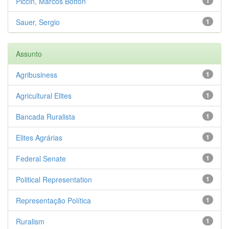
Piccin, Marcos Botton
1
Sauer, Sergio
1
Assunto
Agribusiness
1
Agricultural Elites
1
Bancada Ruralista
1
Elites Agrárias
1
Federal Senate
1
Political Representation
1
Representação Política
1
Ruralism
1