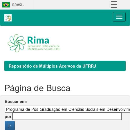
Skip
BRASIL
navigation
Simplifique!
Comunica BR
Participe
Acesso à informação
Legislação
Canais
Repositório de Múltiplos Acervos da UFRRJ
Página de Busca
Buscar em:
por