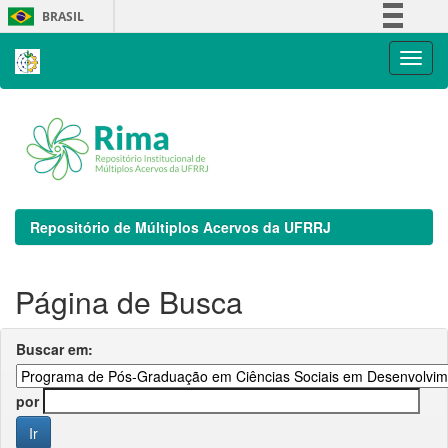
Skip
BRASIL
navigation
Simplifique!
Comunica BR
Participe
Acesso à informação
Legislação
Canais
Repositório de Múltiplos Acervos da UFRRJ
Página de Busca
Buscar em:
por