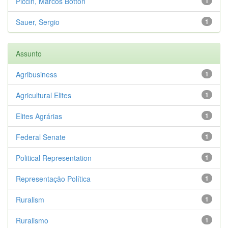
Piccin, Marcos Botton
1
Sauer, Sergio
1
Assunto
Agribusiness
1
Agricultural Elites
1
Elites Agrárias
1
Federal Senate
1
Political Representation
1
Representação Política
1
Ruralism
1
Ruralismo
1