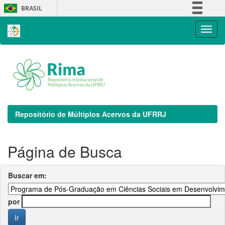
Skip
BRASIL
navigation
Simplifique!
Comunica BR
Participe
Acesso à informação
Legislação
Canais
Repositório de Múltiplos Acervos da UFRRJ
Página de Busca
Buscar em:
por