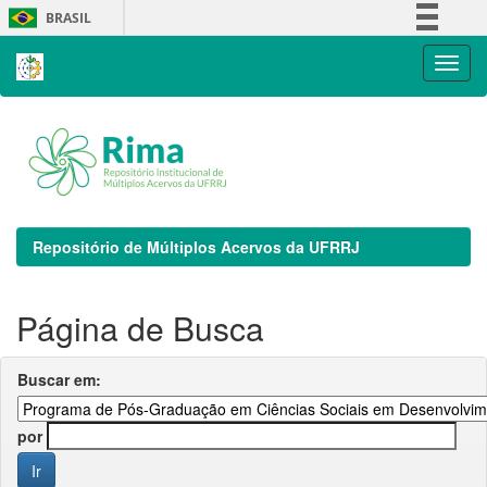
Skip
BRASIL
navigation
Simplifique!
Comunica BR
Participe
Acesso à informação
Legislação
Canais
Repositório de Múltiplos Acervos da UFRRJ
Página de Busca
Buscar em:
por