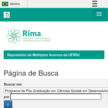
Skip
BRASIL
navigation
Simplifique!
Comunica BR
Participe
Acesso à informação
Legislação
Canais
Repositório de Múltiplos Acervos da UFRRJ
Página de Busca
Buscar em:
por