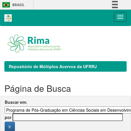
Skip
BRASIL
navigation
Simplifique!
Comunica BR
Participe
Acesso à informação
Legislação
Canais
Repositório de Múltiplos Acervos da UFRRJ
Página de Busca
Buscar em:
por