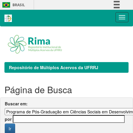
Skip
BRASIL
navigation
Simplifique!
Comunica BR
Participe
Acesso à informação
Legislação
Canais
Repositório de Múltiplos Acervos da UFRRJ
Página de Busca
Buscar em:
por