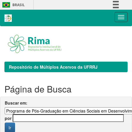
Skip
BRASIL
navigation
Simplifique!
Comunica BR
Participe
Acesso à informação
Legislação
Canais
Repositório de Múltiplos Acervos da UFRRJ
Página de Busca
Buscar em:
por