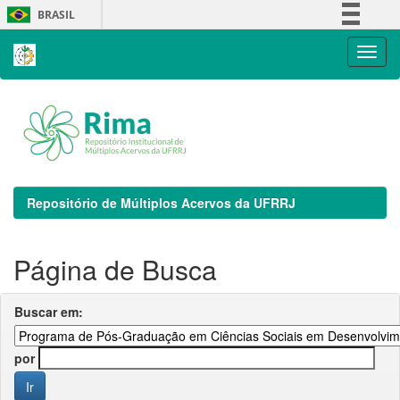
Skip
BRASIL
navigation
Simplifique!
Comunica BR
Participe
Acesso à informação
Legislação
Canais
Repositório de Múltiplos Acervos da UFRRJ
Página de Busca
Buscar em:
por