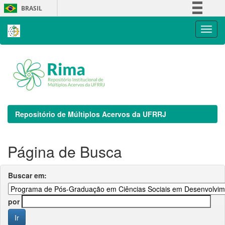
Skip
BRASIL
navigation
Simplifique!
Comunica BR
Participe
Acesso à informação
Legislação
Canais
Repositório de Múltiplos Acervos da UFRRJ
Página de Busca
Buscar em:
por