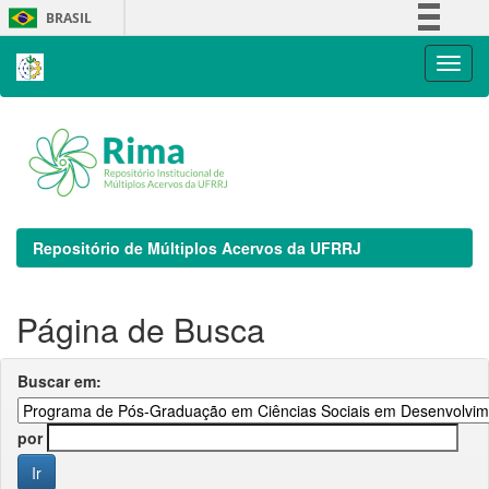
Skip
BRASIL
navigation
Simplifique!
Comunica BR
Participe
Acesso à informação
Legislação
Canais
Repositório de Múltiplos Acervos da UFRRJ
Página de Busca
Buscar em:
por