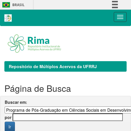
Skip
BRASIL
navigation
Simplifique!
Comunica BR
Participe
Acesso à informação
Legislação
Canais
Repositório de Múltiplos Acervos da UFRRJ
Página de Busca
Buscar em:
por