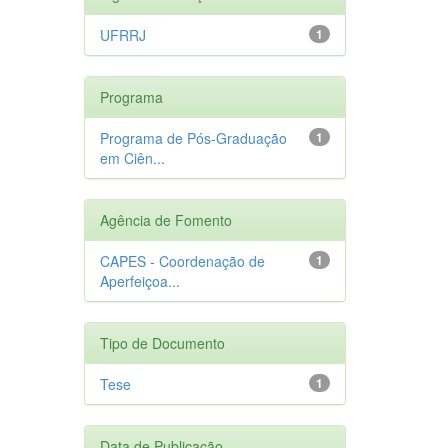
UFRRJ
1
Programa
Programa de Pós-Graduação
1
em Ciên...
Agência de Fomento
CAPES - Coordenação de
1
Aperfeiçoa...
Tipo de Documento
Tese
1
Data de Publicação