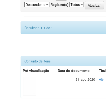
Registro(s)
Resultado 1-1 de 1.
Conjunto de itens:
Pré-visualização
Data do documento
Títu
31-ago-2020
Além