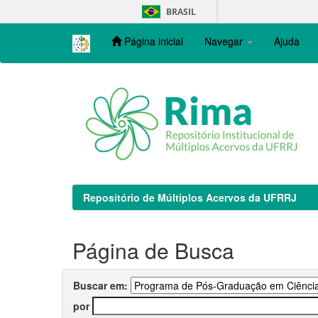
Skip
BRASIL
navigation
Página inicial
Navegar
Ajuda
Repositório de Múltiplos Acervos da UFRRJ
Página de Busca
Buscar em:
por