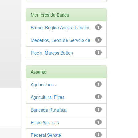
Membros da Banca
Bruno, Regina Angela Landim
1
Medeiros, Leonilde Servolo de
1
Piccin, Marcos Botton
1
Assunto
Agribusiness
1
Agricultural Elites
1
Bancada Ruralista
1
Elites Agrárias
1
Federal Senate
1