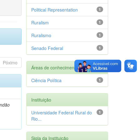
Political Representation
1
Ruralism
1
Ruralismo
1
Senado Federal
1
Póximo
Áreas de conhecimento
Ciência Política
1
Instituição
andão
Universidade Federal Rural do
1
Rio...
Sigla da Instituição