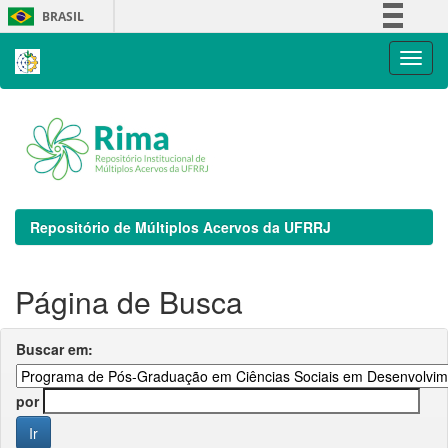
Skip
BRASIL
navigation
Simplifique!
Comunica BR
Participe
Acesso à informação
Legislação
Canais
Repositório de Múltiplos Acervos da UFRRJ
Página de Busca
Buscar em:
por