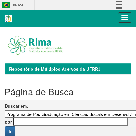
Skip
BRASIL
navigation
Simplifique!
Comunica BR
Participe
Acesso à informação
Legislação
Canais
Repositório de Múltiplos Acervos da UFRRJ
Página de Busca
Buscar em:
por