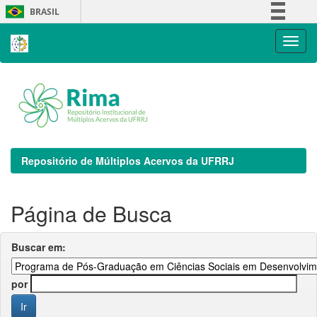
Skip
BRASIL
navigation
Simplifique!
Comunica BR
Participe
Acesso à informação
Legislação
Canais
Repositório de Múltiplos Acervos da UFRRJ
Página de Busca
Buscar em:
por