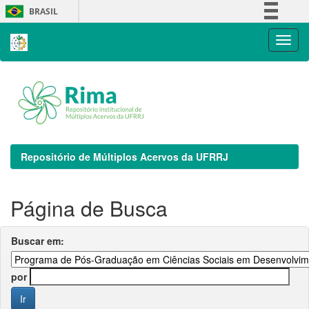
Skip
BRASIL
navigation
Simplifique!
Comunica BR
Participe
Acesso à informação
Legislação
Canais
Repositório de Múltiplos Acervos da UFRRJ
Página de Busca
Buscar em:
por