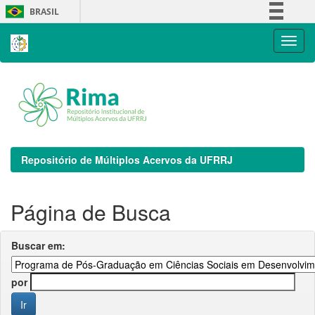
Skip
BRASIL
navigation
Simplifique!
Comunica BR
Participe
Acesso à informação
Legislação
Canais
Repositório de Múltiplos Acervos da UFRRJ
Página de Busca
Buscar em:
por