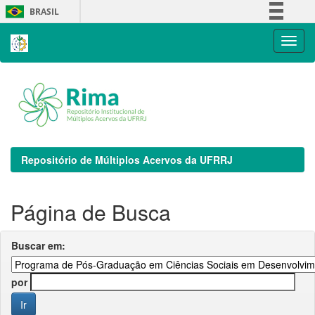
Skip
BRASIL
navigation
Simplifique!
Comunica BR
Participe
Acesso à informação
Legislação
Canais
Repositório de Múltiplos Acervos da UFRRJ
Página de Busca
Buscar em:
por