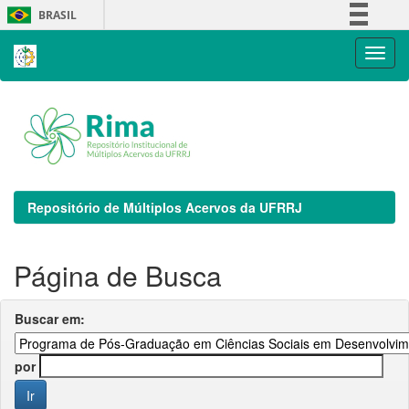
Skip
BRASIL
navigation
Simplifique!
Comunica BR
Participe
Acesso à informação
Legislação
Canais
Repositório de Múltiplos Acervos da UFRRJ
Página de Busca
Buscar em:
por