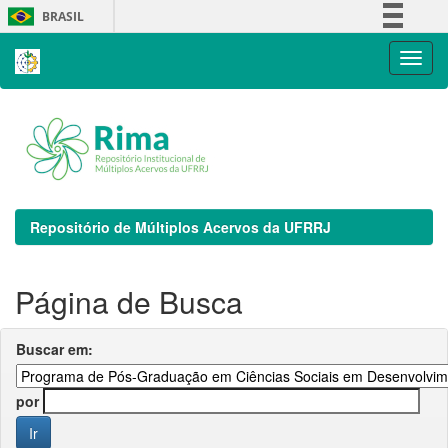
Skip
BRASIL
navigation
Simplifique!
Comunica BR
Participe
Acesso à informação
Legislação
Canais
Repositório de Múltiplos Acervos da UFRRJ
Página de Busca
Buscar em:
por