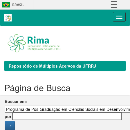
Skip
BRASIL
navigation
Simplifique!
Comunica BR
Participe
Acesso à informação
Legislação
Canais
Repositório de Múltiplos Acervos da UFRRJ
Página de Busca
Buscar em:
por