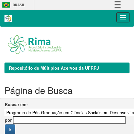
Skip
BRASIL
navigation
Simplifique!
Comunica BR
Participe
Acesso à informação
Legislação
Canais
Repositório de Múltiplos Acervos da UFRRJ
Página de Busca
Buscar em:
por