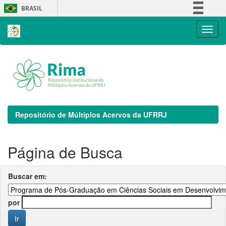
Skip
BRASIL
navigation
Simplifique!
Comunica BR
Participe
Acesso à informação
Legislação
Canais
Repositório de Múltiplos Acervos da UFRRJ
Página de Busca
Buscar em:
por