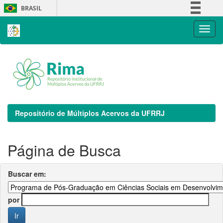
Skip
BRASIL
navigation
Simplifique!
Comunica BR
Participe
Acesso à informação
Legislação
Canais
Repositório de Múltiplos Acervos da UFRRJ
Página de Busca
Buscar em:
por