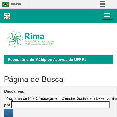
Skip
BRASIL
navigation
Simplifique!
Comunica BR
Participe
Acesso à informação
Legislação
Canais
Repositório de Múltiplos Acervos da UFRRJ
Página de Busca
Buscar em:
por