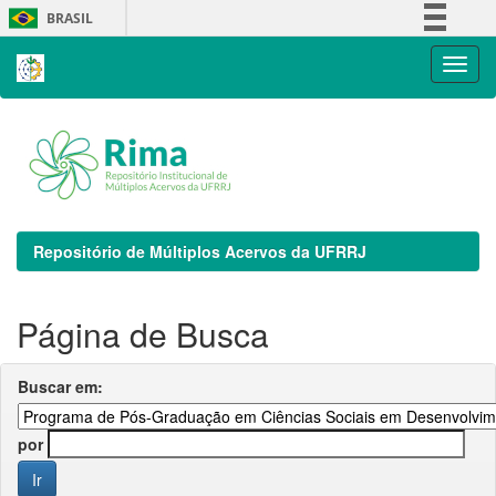
Skip
BRASIL
navigation
Simplifique!
Comunica BR
Participe
Acesso à informação
Legislação
Canais
Repositório de Múltiplos Acervos da UFRRJ
Página de Busca
Buscar em:
por