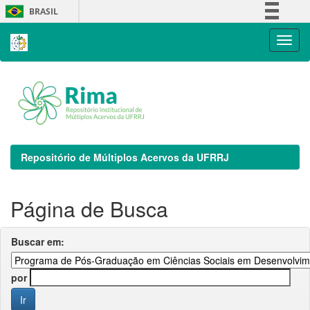
Skip
BRASIL
navigation
Simplifique!
Comunica BR
Participe
Acesso à informação
Legislação
Canais
Repositório de Múltiplos Acervos da UFRRJ
Página de Busca
Buscar em:
por