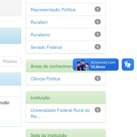
Representação Política
1
Ruralism
1
Ruralismo
1
Senado Federal
1
Póximo
Áreas de conhecimento
Ciência Política
1
Instituição
andão
Universidade Federal Rural do
1
Rio...
Sigla da Instituição