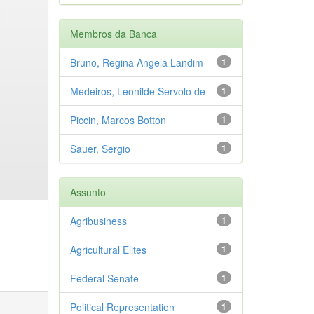
Membros da Banca
Bruno, Regina Angela Landim
1
Medeiros, Leonilde Servolo de
1
Piccin, Marcos Botton
1
Sauer, Sergio
1
Assunto
Agribusiness
1
Agricultural Elites
1
Federal Senate
1
Political Representation
1