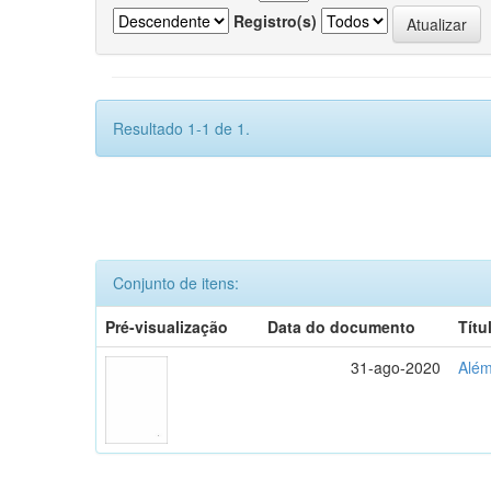
Registro(s)
Resultado 1-1 de 1.
Conjunto de itens:
Pré-visualização
Data do documento
Títu
31-ago-2020
Além