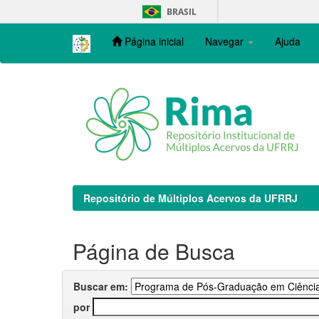
Skip
BRASIL
navigation
Página inicial
Navegar
Ajuda
Repositório de Múltiplos Acervos da UFRRJ
Página de Busca
Buscar em:
por