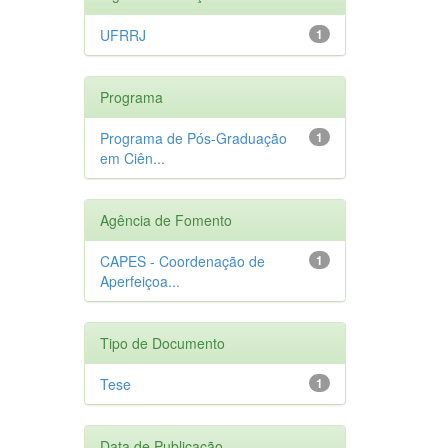
UFRRJ
1
Programa
Programa de Pós-Graduação
1
em Ciên...
Agência de Fomento
CAPES - Coordenação de
1
Aperfeiçoa...
Tipo de Documento
Tese
1
Data de Publicação